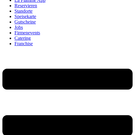
La Flamme App
Reservieren
Standorte
Speisekarte
Gutscheine
Jobs
Firmenevents
Catering
Franchise