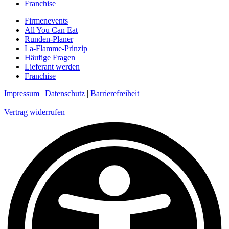
Franchise
Firmenevents
All You Can Eat
Runden-Planer
La-Flamme-Prinzip
Häufige Fragen
Lieferant werden
Franchise
Impressum
|
Datenschutz
|
Barrierefreiheit
|
Vertrag widerrufen